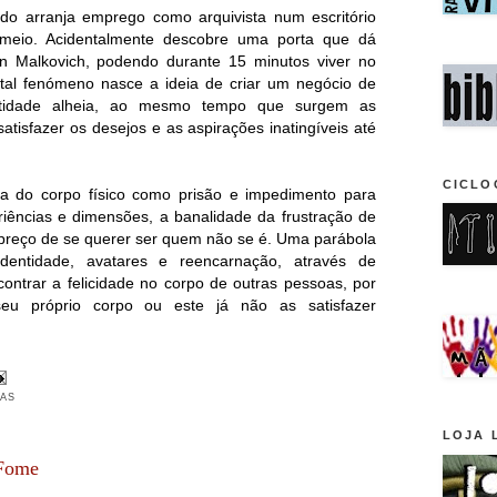
ido arranja emprego como arquivista num escritório
 meio. Acidentalmente descobre uma porta que dá
 Malkovich, podendo durante 15 minutos viver no
 tal fenómeno nasce a ideia de criar um negócio de
ntidade alheia, ao mesmo tempo que surgem as
satisfazer os desejos e as aspirações inatingíveis até
CICLO
ca do corpo físico como prisão e impedimento para
riências e dimensões, a banalidade da frustração de
 preço de se querer ser quem não se é. Uma parábola
dentidade, avatares e reencarnação, através de
ntrar a felicidade no corpo de outras pessoas, por
eu próprio corpo ou este já não as satisfazer
AS
LOJA 
 Fome