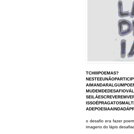
TCHIIIPOEMAS?
NESTEEUNÃOPARTICI
AIMANDARALGUMPOE
MUDEMDEDESAFIOVÁL
SEILÁESCREVEREMVE
ISSOÉPRAGATOSMALT
ADEPOESIAAINDADÁP
o desafio era fazer poem
imagens do lápis desafiad