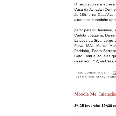
O resultado será aprese
Casa da Achada (Centro 
às 18h, e na CasaViva, 
alturas será também apre
participaram: Anónimo,
Carlota Joaquina, Daniel
Esteves da Silva, Jorge 
Paiva, MAL, Marco, Mari
Pedrinho, Pedro Barros
Gato, Toni e aqueles q
desafiado nº 2, na Casa
SEM COMENTÁRIOS :
LABELS:
BIBLIOTECA
,
CON
Moodle Me! Iniciação
3ª, 25 fevereiro 19h30
en