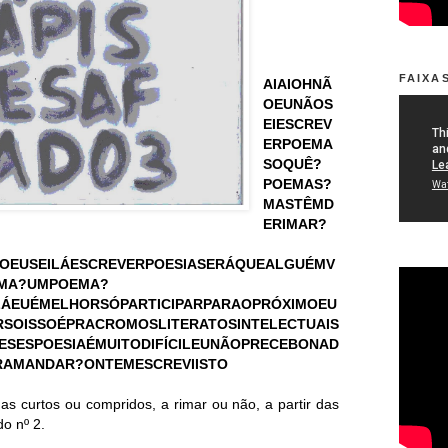
FAIXAS
AIAIOHNÃ
OEUNÃOS
EIESCREV
ERPOEMA
SOQUÊ?
POEMAS?
MASTÊMD
ERIMAR?
POEUSEILÁESCREVERPOESIASERÁQUEALGUÉMV
MA?UMPOEMA?
ÁEUÉMELHORSÓPARTICIPARPARAOPRÓXIMOEU
RSOISSOÉPRACROMOSLITERATOSINTELECTUAIS
ESESPOESIAÉMUITODIFÍCILEUNÃOPRECEBONAD
RAMANDAR?ONTEMESCREVIISTO
as curtos ou compridos, a rimar ou não, a partir das
o nº 2.