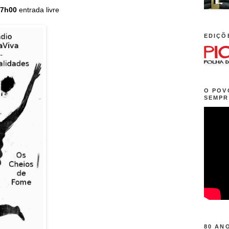
17h00
entrada livre
EDIÇÕ
O POV
SEMPR
80 AN