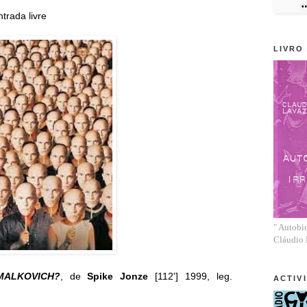
trada livre
LIVRO
" Autobio
Cláudio
MALKOVICH?
, de
Spike Jonze
[112'] 1999, leg.
ACTIV