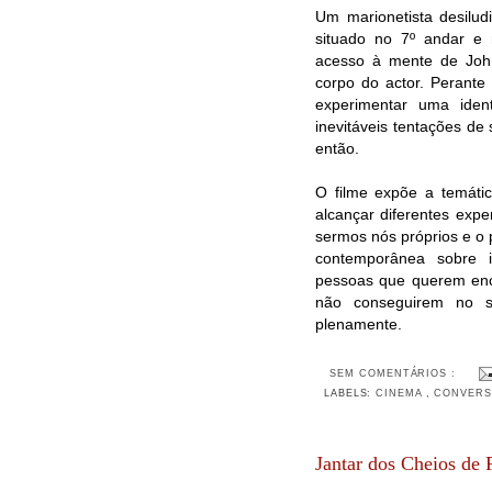
Um marionetista desilud
situado no 7º andar e
acesso à mente de John
corpo do actor. Perante
experimentar uma ide
inevitáveis tentações de 
então.
O filme expõe a temáti
alcançar diferentes expe
sermos nós próprios e o
contemporânea sobre i
pessoas que querem enco
não conseguirem no s
plenamente.
SEM COMENTÁRIOS :
LABELS:
CINEMA
,
CONVERS
Jantar dos Cheios de