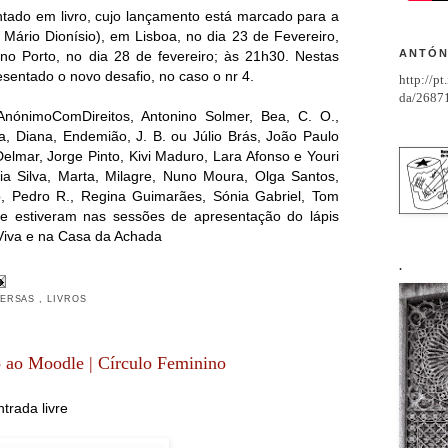
ntado em livro, cujo lançamento está marcado para a
Mário Dionísio), em Lisboa, no dia 23 de Fevereiro,
ANTÓN
no Porto, no dia 28 de fevereiro; às 21h30. Nestas
sentado o novo desafio, no caso o nr 4.
http://p
da/2687
 AnónimoComDireitos, Antonino Solmer, Bea, C. O.,
a, Diana, Endemião, J. B. ou Júlio Brás, João Paulo
Delmar, Jorge Pinto, Kivi Maduro, Lara Afonso e Youri
a Silva, Marta, Milagre, Nuno Moura, Olga Santos,
o, Pedro R., Regina Guimarães, Sónia Gabriel, Tom
ue estiveram nas sessões de apresentação do lápis
 Viva e na Casa da Achada
.
VERSAS
,
LIVROS
 ao Moodle | Círculo Feminino
trada livre