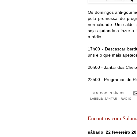
Os domingos anti-gourme
pela promessa de prog
normalidade. Um caldo p
seja ajudando a fazer o 
a rádio.
17h00 - Descascar berd
uns e o que mais apetec
20h00 - Jantar dos Chei
22h00 - Programas de Rá
SEM COMENTÁRIOS :
LABELS:
JANTAR
,
RÁDIO
Encontros com Salam
sábado, 22 fevereiro 2